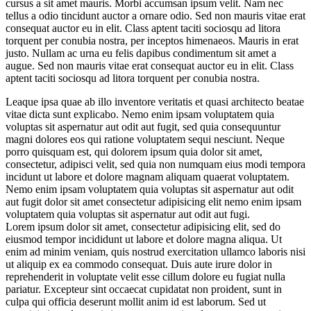
cursus a sit amet mauris. Morbi accumsan ipsum velit. Nam nec
tellus a odio tincidunt auctor a ornare odio. Sed non mauris vitae erat
consequat auctor eu in elit. Class aptent taciti sociosqu ad litora
torquent per conubia nostra, per inceptos himenaeos. Mauris in erat
justo. Nullam ac urna eu felis dapibus condimentum sit amet a
augue. Sed non mauris vitae erat consequat auctor eu in elit. Class
aptent taciti sociosqu ad litora torquent per conubia nostra.
Leaque ipsa quae ab illo inventore veritatis et quasi architecto beatae
vitae dicta sunt explicabo. Nemo enim ipsam voluptatem quia
voluptas sit aspernatur aut odit aut fugit, sed quia consequuntur
magni dolores eos qui ratione voluptatem sequi nesciunt. Neque
porro quisquam est, qui dolorem ipsum quia dolor sit amet,
consectetur, adipisci velit, sed quia non numquam eius modi tempora
incidunt ut labore et dolore magnam aliquam quaerat voluptatem.
Nemo enim ipsam voluptatem quia voluptas sit aspernatur aut odit
aut fugit dolor sit amet consectetur adipisicing elit nemo enim ipsam
voluptatem quia voluptas sit aspernatur aut odit aut fugi.
Lorem ipsum dolor sit amet, consectetur adipisicing elit, sed do
eiusmod tempor incididunt ut labore et dolore magna aliqua. Ut
enim ad minim veniam, quis nostrud exercitation ullamco laboris nisi
ut aliquip ex ea commodo consequat. Duis aute irure dolor in
reprehenderit in voluptate velit esse cillum dolore eu fugiat nulla
pariatur. Excepteur sint occaecat cupidatat non proident, sunt in
culpa qui officia deserunt mollit anim id est laborum. Sed ut