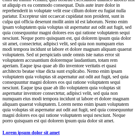
ut aliquip ex ea commodo consequat. Duis aute irure dolor in
reprehenderit in voluptate velit esse cillum dolore eu fugiat nulla
pariatur. Excepteur sint occaecat cupidatat non proident, sunt in
culpa qui officia deserunt mollit anim id est laborum. Nemo enim
ipsam voluptatem quia voluptas sit aspernatur aut odit aut fugit, sed
quia consequuntur magni dolores eos qui ratione voluptatem sequi
nesciunt. Neque porro quisquam est, qui dolorem ipsum quia dolor
sit amet, consectetur, adipisci velit, sed quia non numquam eius
modi tempora incidunt ut labore et dolore magnam aliquam quaerat
voluptatem. Sed ut perspiciatis unde omnis iste natus error sit
voluptatem accusantium doloremque laudantium, totam rem
aperiam. Eaque ipsa quae ab illo inventore veritatis et quasi
architecto beatae vitae dicta sunt explicabo. Nemo enim ipsam
voluptatem quia voluptas sit aspernatur aut odit aut fugit, sed quia
consequuntur magni dolores eos qui ratione voluptatem sequi
nesciunt. Eaque ipsa quae ab illo voluptatem quia voluptas sit
aspernatur inventore consectetur, adipisci velit, sed quia non
numquam eius modi tempora incidunt ut labore et dolore magnam
aliquam quaerat voluptatem. Lorem nemo enim ipsam voluptatem
quia voluptas sit aspernatur aut odit aut fugit, sed quia consequuntur
magni dolores eos qui ratione voluptatem sequi nesciunt. Neque
porro quisquam est qui dolorem ipsum quia dolor sit amet.
Lorem ipsum dolor sit amet